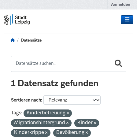
Zum Hauptinhalt wechseln
Anmelden
Datensätze
1 Datensatz gefunden
Sortieren nach
Tags:
Kinderbetreuung
Migrationshintergrund
Kinder
Kinderkrippe
Bevölkerung