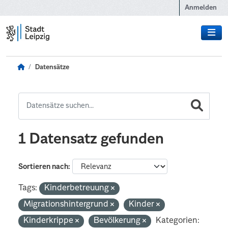
Zum Hauptinhalt wechseln
Anmelden
Datensätze
1 Datensatz gefunden
Sortieren nach
Tags:
Kinderbetreuung
Migrationshintergrund
Kinder
Kinderkrippe
Bevölkerung
Kategorien: