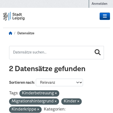
Zum Hauptinhalt wechseln
Anmelden
Datensätze
2 Datensätze gefunden
Sortieren nach
Tags:
Kinderbetreuung
Migrationshintergrund
Kinder
Kinderkrippe
Kategorien: