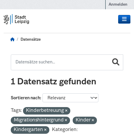
Zum Hauptinhalt wechseln
Anmelden
Datensätze
1 Datensatz gefunden
Sortieren nach
Tags:
Kinderbetreuung
Migrationshintergrund
Kinder
Kindergarten
Kategorien: