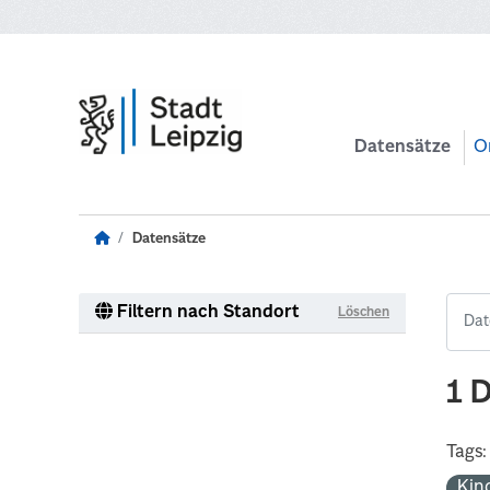
Zum Hauptinhalt wechseln
Datensätze
O
Datensätze
Filtern nach Standort
Löschen
1 
Tags:
Kin