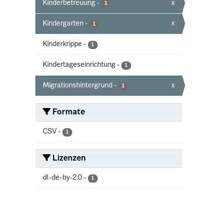
Kinderbetreuung
-
x
1
Kindergarten
-
x
1
Kinderkrippe
-
1
Kindertageseinrichtung
-
1
Migrationshintergrund
-
x
1
Formate
CSV
-
1
Lizenzen
dl-de-by-2.0
-
1