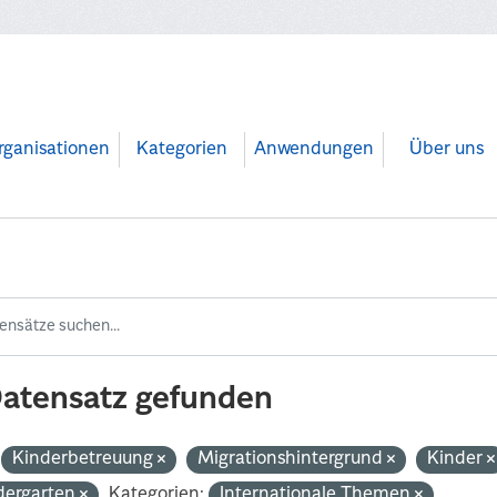
rganisationen
Kategorien
Anwendungen
Über uns
Datensatz gefunden
Kinderbetreuung
Migrationshintergrund
Kinder
dergarten
Kategorien:
Internationale Themen