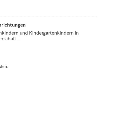
inrichtungen
enkindern und Kindergartenkindern in
rschaft...
ufen.