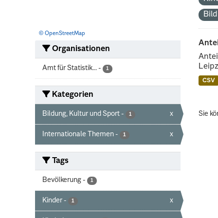
Bil
© OpenStreetMap
Ante
Organisationen
Antei
Leipz
Amt für Statistik...
-
1
CSV
Kategorien
Bildung, Kultur und Sport
-
x
Sie kö
1
Internationale Themen
-
x
1
Tags
Bevölkerung
-
1
Kinder
-
x
1