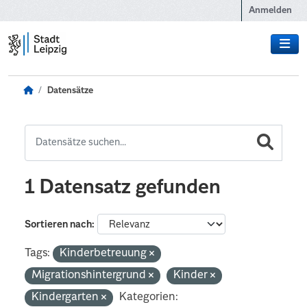
Zum Hauptinhalt wechseln
Anmelden
Datensätze
1 Datensatz gefunden
Sortieren nach
Tags:
Kinderbetreuung
Migrationshintergrund
Kinder
Kindergarten
Kategorien: