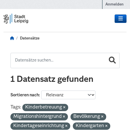
Zum Hauptinhalt wechseln
Anmelden
Datensätze
1 Datensatz gefunden
Sortieren nach
Tags:
Kinderbetreuung
Migrationshintergrund
Bevölkerung
Kindertageseinrichtung
Kindergarten