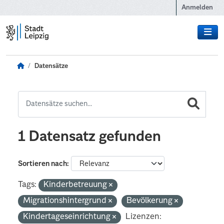
Zum Hauptinhalt wechseln
Anmelden
Datensätze
1 Datensatz gefunden
Sortieren nach
Tags:
Kinderbetreuung
Migrationshintergrund
Bevölkerung
Kindertageseinrichtung
Lizenzen: