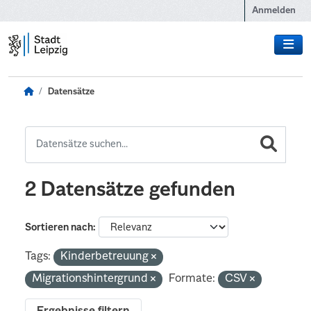
Zum Hauptinhalt wechseln
Anmelden
Datensätze
2 Datensätze gefunden
Sortieren nach
Tags:
Kinderbetreuung
Migrationshintergrund
Formate:
CSV