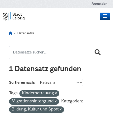
Zum Hauptinhalt wechseln
Anmelden
Datensätze
1 Datensatz gefunden
Sortieren nach
Tags:
Kinderbetreuung
Migrationshintergrund
Kategorien:
Bildung, Kultur und Sport