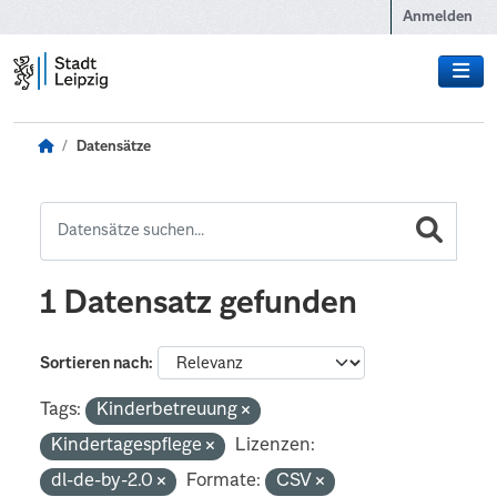
Zum Hauptinhalt wechseln
Anmelden
Datensätze
1 Datensatz gefunden
Sortieren nach
Tags:
Kinderbetreuung
Kindertagespflege
Lizenzen:
dl-de-by-2.0
Formate:
CSV