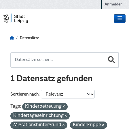
Zum Hauptinhalt wechseln
Anmelden
Datensätze
1 Datensatz gefunden
Sortieren nach
Tags:
Kinderbetreuung
Kindertageseinrichtung
Migrationshintergrund
Kinderkrippe