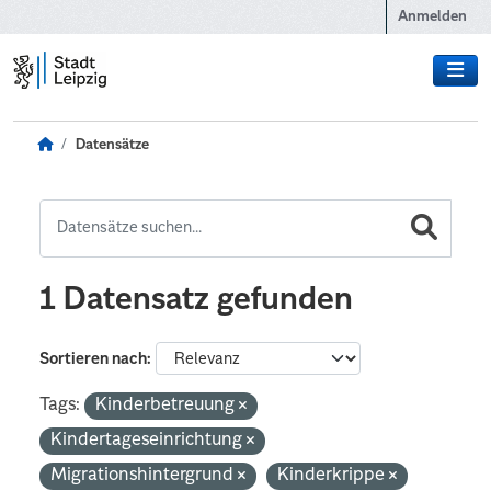
Zum Hauptinhalt wechseln
Anmelden
Datensätze
1 Datensatz gefunden
Sortieren nach
Tags:
Kinderbetreuung
Kindertageseinrichtung
Migrationshintergrund
Kinderkrippe