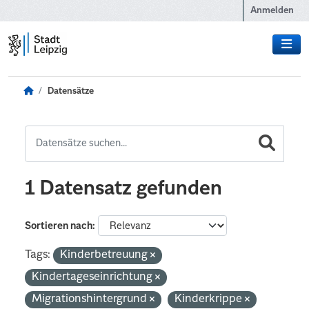
Zum Hauptinhalt wechseln
Anmelden
Datensätze
1 Datensatz gefunden
Sortieren nach
Tags:
Kinderbetreuung
Kindertageseinrichtung
Migrationshintergrund
Kinderkrippe