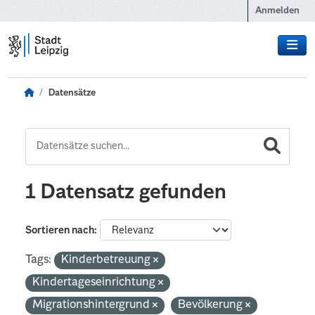
Zum Hauptinhalt wechseln
Anmelden
Datensätze
1 Datensatz gefunden
Sortieren nach
Tags:
Kinderbetreuung
Kindertageseinrichtung
Migrationshintergrund
Bevölkerung