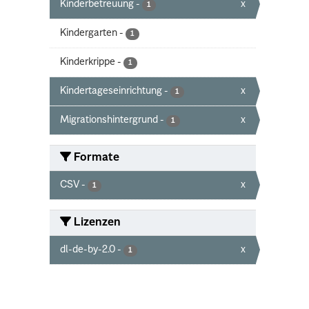
Kinderbetreuung
-
x
1
Kindergarten
-
1
Kinderkrippe
-
1
Kindertageseinrichtung
-
x
1
Migrationshintergrund
-
x
1
Formate
CSV
-
x
1
Lizenzen
dl-de-by-2.0
-
x
1