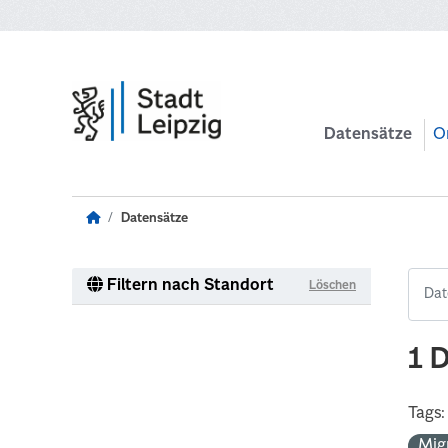
Zum Hauptinhalt wechseln
Datensätze
O
Datensätze
Filtern nach Standort
Löschen
1 
Tags:
Mig