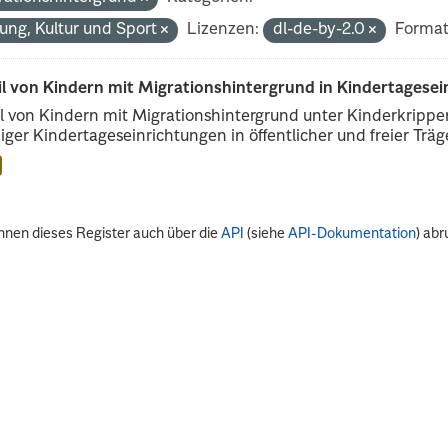
dung, Kultur und Sport
Lizenzen:
dl-de-by-2.0
Format
il von Kindern mit Migrationshintergrund in Kindertagese
l von Kindern mit Migrationshintergrund unter Kinderkripp
iger Kindertageseinrichtungen in öffentlicher und freier Träge
nnen dieses Register auch über die
API
(siehe
API-Dokumentation
) abr