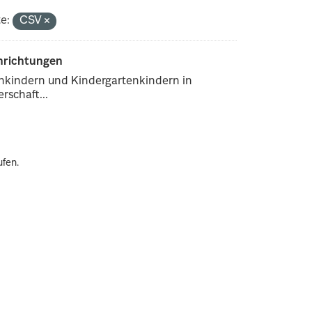
e:
CSV
inrichtungen
enkindern und Kindergartenkindern in
rschaft...
ufen.