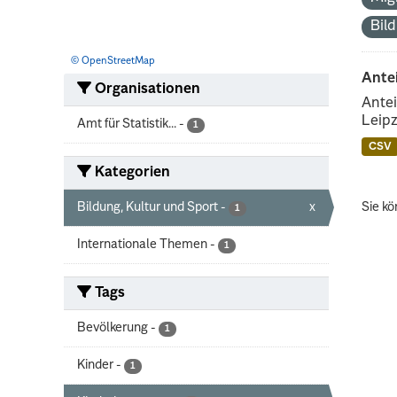
Bil
© OpenStreetMap
Ante
Organisationen
Antei
Leipz
Amt für Statistik...
-
1
CSV
Kategorien
Bildung, Kultur und Sport
-
x
Sie kö
1
Internationale Themen
-
1
Tags
Bevölkerung
-
1
Kinder
-
1