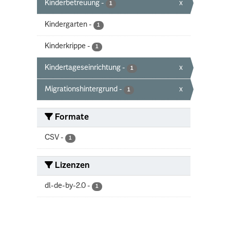
Kinderbetreuung
-
x
1
Kindergarten
-
1
Kinderkrippe
-
1
Kindertageseinrichtung
-
x
1
Migrationshintergrund
-
x
1
Formate
CSV
-
1
Lizenzen
dl-de-by-2.0
-
1