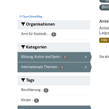
Bil
© OpenStreetMap
Ante
Organisationen
Antei
Leipz
Amt für Statistik...
-
1
CSV
Kategorien
Bildung, Kultur und Sport
-
x
Sie kö
1
Internationale Themen
-
x
1
Tags
Bevölkerung
-
1
Kinder
-
1