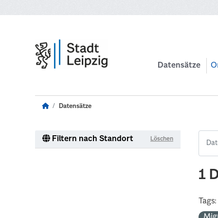
Zum Hauptinhalt wechseln
Datensätze
O
Datensätze
Filtern nach Standort
Löschen
1 
Tags:
Mig