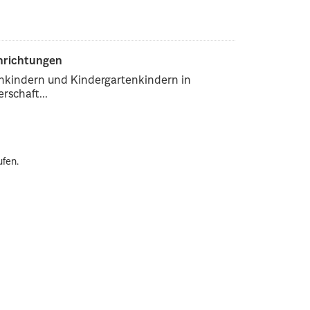
inrichtungen
enkindern und Kindergartenkindern in
rschaft...
ufen.