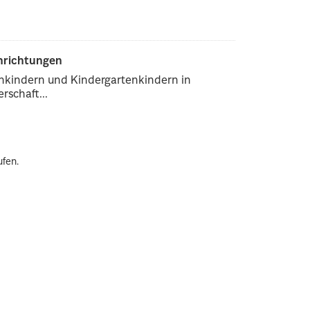
inrichtungen
enkindern und Kindergartenkindern in
rschaft...
ufen.