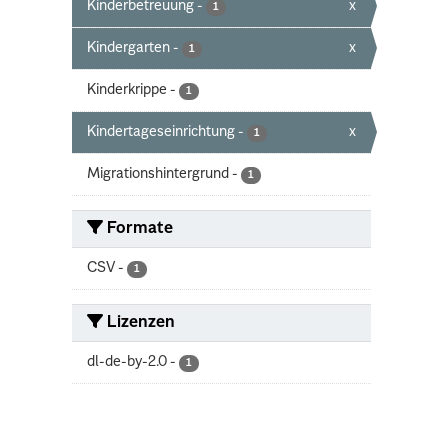
Kinderbetreuung
-
x
1
Kindergarten
-
x
1
Kinderkrippe
-
1
Kindertageseinrichtung
-
x
1
Migrationshintergrund
-
1
Formate
CSV
-
1
Lizenzen
dl-de-by-2.0
-
1