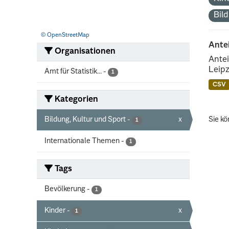
Bil
© OpenStreetMap
Ante
Organisationen
Antei
Leipz
Amt für Statistik...
-
1
CSV
Kategorien
Bildung, Kultur und Sport
-
x
Sie kö
1
Internationale Themen
-
1
Tags
Bevölkerung
-
1
Kinder
-
x
1