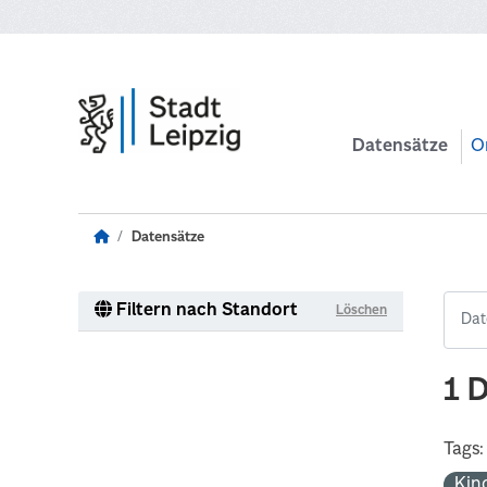
Zum Hauptinhalt wechseln
Datensätze
O
Datensätze
Filtern nach Standort
Löschen
1 
Tags:
Kin