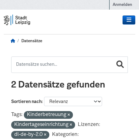
Zum Hauptinhalt wechseln
Anmelden
Datensätze
2 Datensätze gefunden
Sortieren nach
Tags:
Kinderbetreuung
Kindertageseinrichtung
Lizenzen:
dl-de-by-2.0
Kategorien: