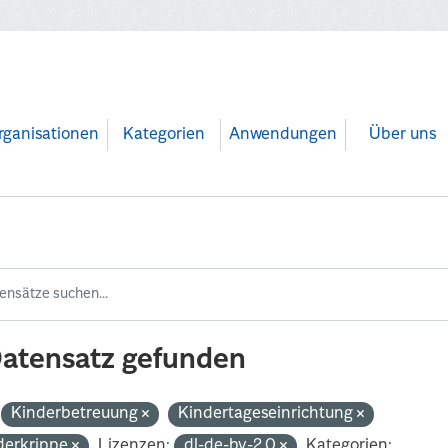
rganisationen
Kategorien
Anwendungen
Über uns
Datensatz gefunden
Kinderbetreuung
Kindertageseinrichtung
derkrippe
Lizenzen:
dl-de-by-2.0
Kategorien: