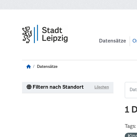
Zum Hauptinhalt wechseln
Datensätze
O
Datensätze
Filtern nach Standort
Löschen
1 
Tags:
Kin