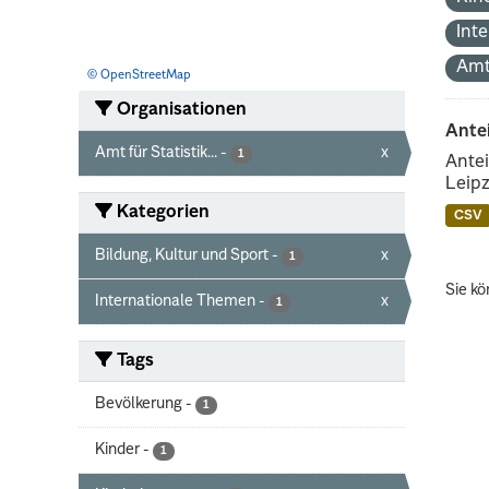
Int
Amt
© OpenStreetMap
Organisationen
Ante
Amt für Statistik...
-
x
1
Antei
Leipz
Kategorien
CSV
Bildung, Kultur und Sport
-
x
1
Sie kö
Internationale Themen
-
x
1
Tags
Bevölkerung
-
1
Kinder
-
1