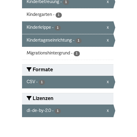
Kinderbetreuung
-
x
1
Kindergarten
-
1
Kinderkrippe
-
x
1
Kindertageseinrichtung
-
x
1
Migrationshintergrund
-
1
Formate
CSV
-
x
1
Lizenzen
dl-de-by-2.0
-
x
1