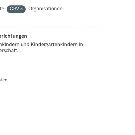
te:
CSV
Organisationen:
inrichtungen
enkindern und Kindergartenkindern in
rschaft...
ufen.