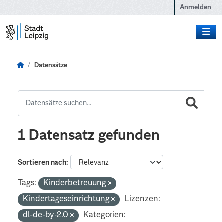
Zum Hauptinhalt wechseln
Anmelden
Datensätze
1 Datensatz gefunden
Sortieren nach
Tags:
Kinderbetreuung
Kindertageseinrichtung
Lizenzen:
dl-de-by-2.0
Kategorien: