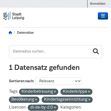
Zum Hauptinhalt wechseln
Anmelden
Datensätze
1 Datensatz gefunden
Sortieren nach
Tags:
Kinderbetreuung
Kinderkrippe
Bevölkerung
Kindertageseinrichtung
Lizenzen:
dl-de-by-2.0
Kategorien: