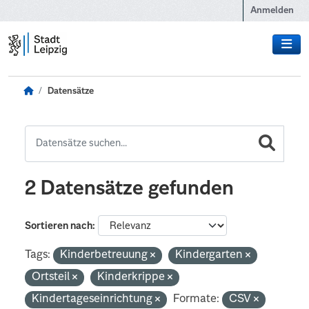
Zum Hauptinhalt wechseln
Anmelden
Datensätze
2 Datensätze gefunden
Sortieren nach
Tags:
Kinderbetreuung
Kindergarten
Ortsteil
Kinderkrippe
Kindertageseinrichtung
Formate:
CSV