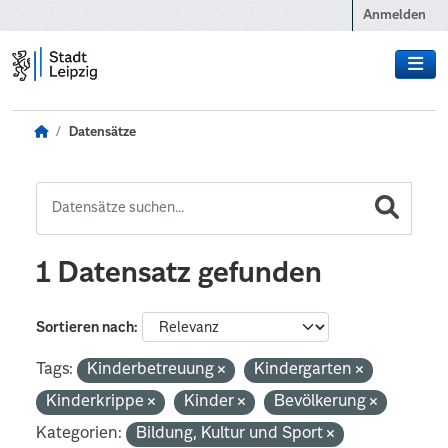
Zum Hauptinhalt wechseln
Anmelden
Datensätze
1 Datensatz gefunden
Sortieren nach
Tags:
Kinderbetreuung
Kindergarten
Kinderkrippe
Kinder
Bevölkerung
Kategorien:
Bildung, Kultur und Sport