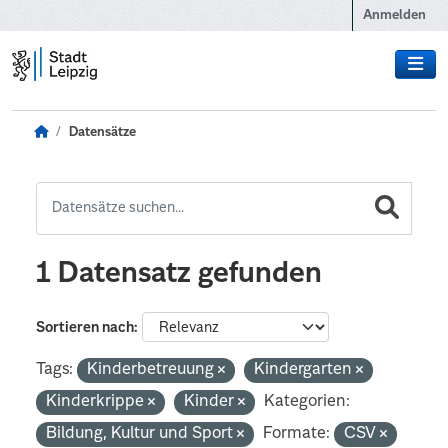
Zum Hauptinhalt wechseln
Anmelden
Datensätze
1 Datensatz gefunden
Sortieren nach
Tags:
Kinderbetreuung
Kindergarten
Kinderkrippe
Kinder
Kategorien:
Bildung, Kultur und Sport
Formate:
CSV