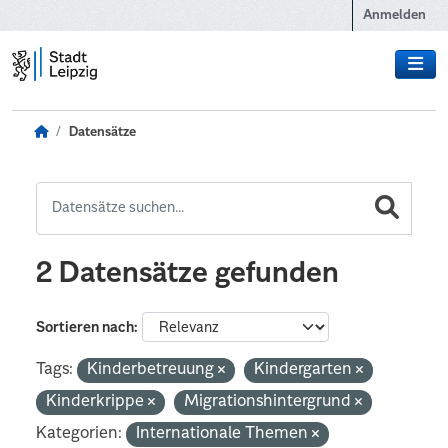
Zum Hauptinhalt wechseln
Anmelden
Datensätze
2 Datensätze gefunden
Sortieren nach
Tags:
Kinderbetreuung
Kindergarten
Kinderkrippe
Migrationshintergrund
Kategorien:
Internationale Themen