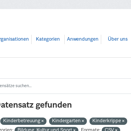
rganisationen
Kategorien
Anwendungen
Über uns
Datensatz gefunden
Kinderbetreuung
Kindergarten
Kinderkrippe
orien:
Bildung, Kultur und Sport
Formate:
CSV