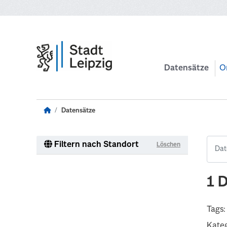
Zum Hauptinhalt wechseln
Datensätze
O
Datensätze
Filtern nach Standort
Löschen
1 
Tags:
Kateg