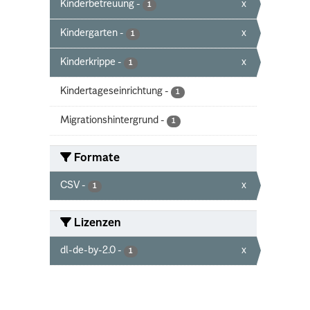
Kinderbetreuung
-
x
1
Kindergarten
-
x
1
Kinderkrippe
-
x
1
Kindertageseinrichtung
-
1
Migrationshintergrund
-
1
Formate
CSV
-
x
1
Lizenzen
dl-de-by-2.0
-
x
1