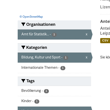
Lize
© OpenStreetMap
Ante
Organisationen
Antei
Leipz
Amt für Statistik...
-
x
1
CSV
Kategorien
Bildung, Kultur und Sport
-
x
Sie kö
1
Internationale Themen
-
1
Tags
Bevölkerung
-
1
Kinder
-
1