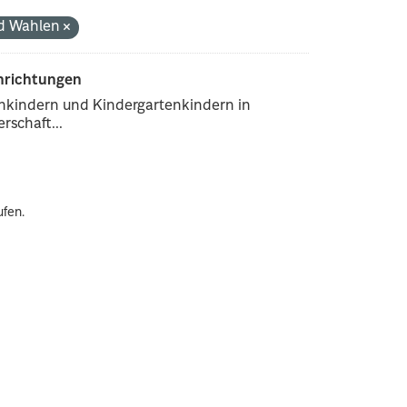
nd Wahlen
inrichtungen
enkindern und Kindergartenkindern in
rschaft...
ufen.