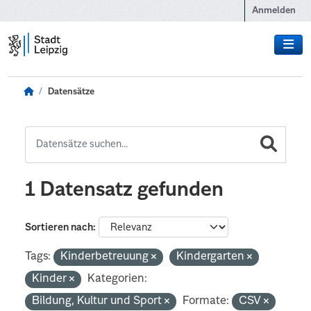
Zum Hauptinhalt wechseln
Anmelden
Datensätze
1 Datensatz gefunden
Sortieren nach
Tags:
Kinderbetreuung
Kindergarten
Kinder
Kategorien:
Bildung, Kultur und Sport
Formate:
CSV