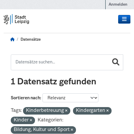
Zum Hauptinhalt wechseln
Anmelden
Datensätze
1 Datensatz gefunden
Sortieren nach
Tags:
Kinderbetreuung
Kindergarten
Kinder
Kategorien:
Bildung, Kultur und Sport