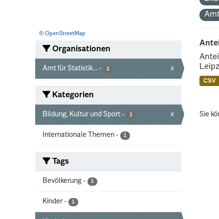
Amt
© OpenStreetMap
Ante
Organisationen
Antei
Leipz
Amt für Statistik...
-
x
1
CSV
Kategorien
Bildung, Kultur und Sport
-
x
Sie kö
1
Internationale Themen
-
1
Tags
Bevölkerung
-
1
Kinder
-
1