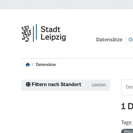
Zum Hauptinhalt wechseln
Datensätze
O
Datensätze
Filtern nach Standort
Löschen
1 
Tags:
Bil