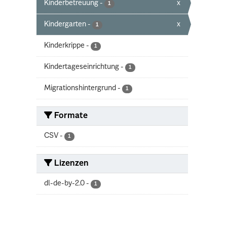
Kinderbetreuung
-
x
1
Kindergarten
-
x
1
Kinderkrippe
-
1
Kindertageseinrichtung
-
1
Migrationshintergrund
-
1
Formate
CSV
-
1
Lizenzen
dl-de-by-2.0
-
1