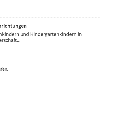
inrichtungen
enkindern und Kindergartenkindern in
rschaft...
ufen.