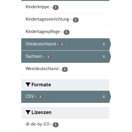
Kinderkrippe
-
1
Kindertageseinrichtung
-
1
Kindertagespflege
-
1
Ostdeutschland
-
x
1
Sachsen
-
x
1
Westdeutschland
-
1
Formate
CSV
-
x
1
Lizenzen
dl-de-by-2.0
-
1