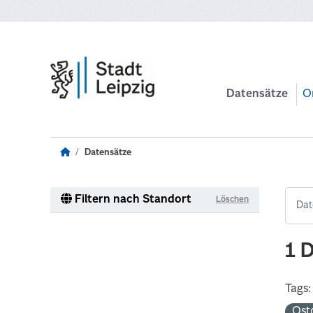
Zum Hauptinhalt wechseln
Datensätze
O
Datensätze
Filtern nach Standort
Löschen
1 
Tags:
Ost