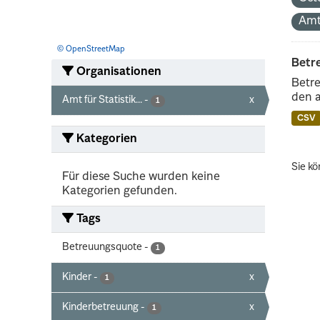
Amt
© OpenStreetMap
Betr
Organisationen
Betre
den 
Amt für Statistik...
-
x
1
CSV
Kategorien
Sie kö
Für diese Suche wurden keine
Kategorien gefunden.
Tags
Betreuungsquote
-
1
Kinder
-
x
1
Kinderbetreuung
-
x
1