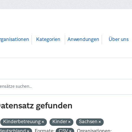
rganisationen
Kategorien
Anwendungen
Über uns
Datensatz gefunden
Kinderbetreuung
Kinder
Sachsen
deutschland
Formate:
CSV
Organisationen: