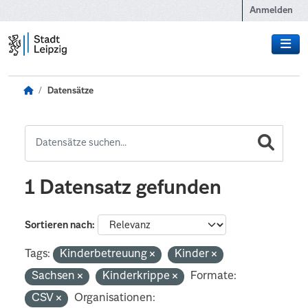
Zum Hauptinhalt wechseln
Anmelden
Datensätze
1 Datensatz gefunden
Sortieren nach
Tags:
Kinderbetreuung
Kinder
Sachsen
Kinderkrippe
Formate:
CSV
Organisationen: