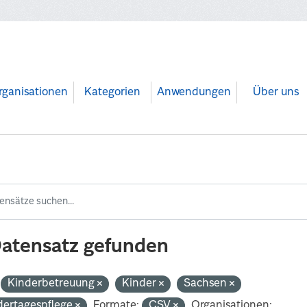
rganisationen
Kategorien
Anwendungen
Über uns
Datensatz gefunden
Kinderbetreuung
Kinder
Sachsen
dertagespflege
Formate:
CSV
Organisationen: