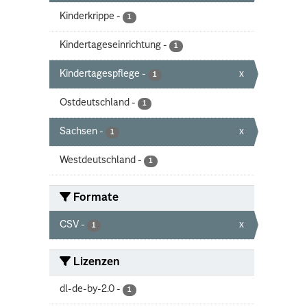
Kinderkrippe
-
1
Kindertageseinrichtung
-
1
Kindertagespflege
-
x
1
Ostdeutschland
-
1
Sachsen
-
x
1
Westdeutschland
-
1
Formate
CSV
-
x
1
Lizenzen
dl-de-by-2.0
-
1