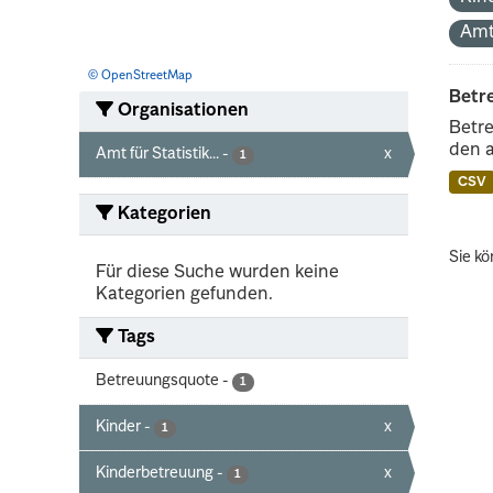
Amt
© OpenStreetMap
Betr
Organisationen
Betre
den 
Amt für Statistik...
-
x
1
CSV
Kategorien
Sie kö
Für diese Suche wurden keine
Kategorien gefunden.
Tags
Betreuungsquote
-
1
Kinder
-
x
1
Kinderbetreuung
-
x
1