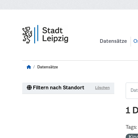
Zum Hauptinhalt wechseln
Datensätze
O
Datensätze
Filtern nach Standort
Löschen
1 
Tags:
Kin