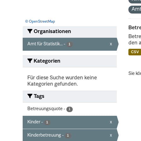
Amt
© OpenStreetMap
Betr
Organisationen
Betre
den 
Amt für Statistik...
-
x
1
CSV
Kategorien
Sie kö
Für diese Suche wurden keine
Kategorien gefunden.
Tags
Betreuungsquote
-
1
Kinder
-
x
1
Kinderbetreuung
-
x
1