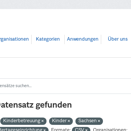
rganisationen
Kategorien
Anwendungen
Über uns
Datensatz gefunden
Kinderbetreuung
Kinder
Sachsen
dertageseinrichtung
Formate:
CSV
Organisationen: