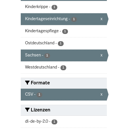
Kinderkrippe
-
1
Kindertageseinrichtung
-
x
1
Kindertagespflege
-
1
Ostdeutschland
-
1
Sachsen
-
x
1
Westdeutschland
-
1
Formate
CSV
-
x
1
Lizenzen
dl-de-by-2.0
-
1