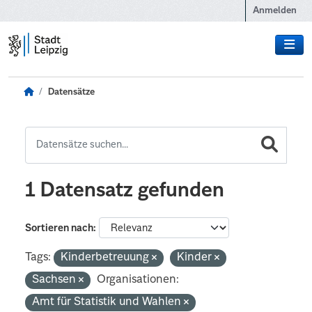
Zum Hauptinhalt wechseln
Anmelden
Datensätze
1 Datensatz gefunden
Sortieren nach
Tags:
Kinderbetreuung
Kinder
Sachsen
Organisationen:
Amt für Statistik und Wahlen