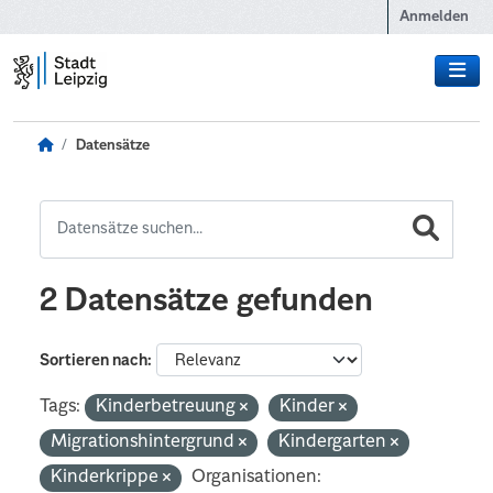
Zum Hauptinhalt wechseln
Anmelden
Datensätze
2 Datensätze gefunden
Sortieren nach
Tags:
Kinderbetreuung
Kinder
Migrationshintergrund
Kindergarten
Kinderkrippe
Organisationen: