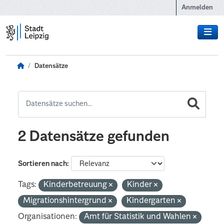
Zum Hauptinhalt wechseln
Anmelden
Datensätze
2 Datensätze gefunden
Sortieren nach
Tags:
Kinderbetreuung
Kinder
Migrationshintergrund
Kindergarten
Organisationen:
Amt für Statistik und Wahlen