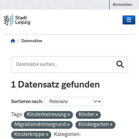
Zum Hauptinhalt wechseln
Anmelden
Datensätze
1 Datensatz gefunden
Sortieren nach
Tags:
Kinderbetreuung
Kinder
Migrationshintergrund
Kindergarten
Kinderkrippe
Kategorien: