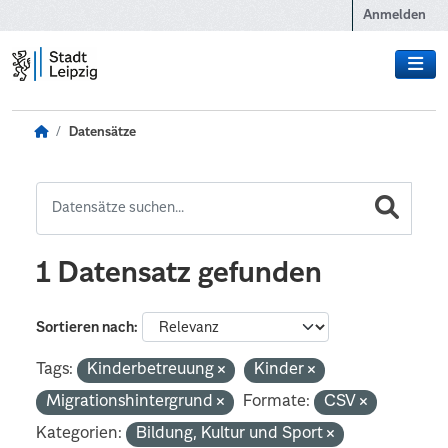
Zum Hauptinhalt wechseln
Anmelden
Datensätze
1 Datensatz gefunden
Sortieren nach
Tags:
Kinderbetreuung
Kinder
Migrationshintergrund
Formate:
CSV
Kategorien:
Bildung, Kultur und Sport