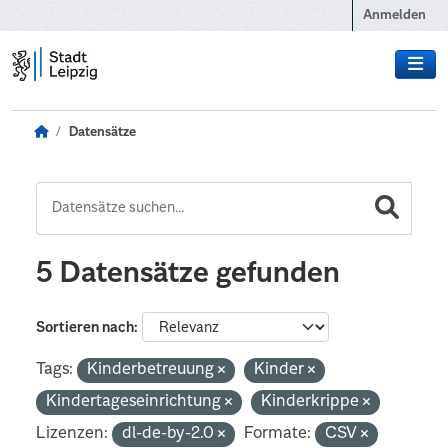
Zum Hauptinhalt wechseln
Anmelden
Datensätze
5 Datensätze gefunden
Sortieren nach
Tags:
Kinderbetreuung
Kinder
Kindertageseinrichtung
Kinderkrippe
Lizenzen:
dl-de-by-2.0
Formate:
CSV