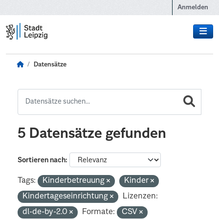
Zum Hauptinhalt wechseln
Anmelden
Datensätze
5 Datensätze gefunden
Sortieren nach
Tags:
Kinderbetreuung
Kinder
Kindertageseinrichtung
Lizenzen:
dl-de-by-2.0
Formate:
CSV