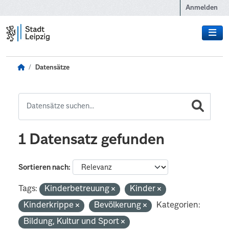
Zum Hauptinhalt wechseln
Anmelden
Datensätze
1 Datensatz gefunden
Sortieren nach
Tags:
Kinderbetreuung
Kinder
Kinderkrippe
Bevölkerung
Kategorien:
Bildung, Kultur und Sport