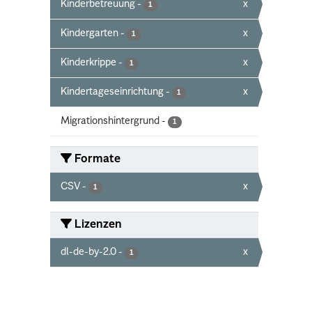
Kinderbetreuung
-
x
1
Kindergarten
-
x
1
Kinderkrippe
-
x
1
Kindertageseinrichtung
-
x
1
Migrationshintergrund
-
1
Formate
CSV
-
x
1
Lizenzen
dl-de-by-2.0
-
x
1