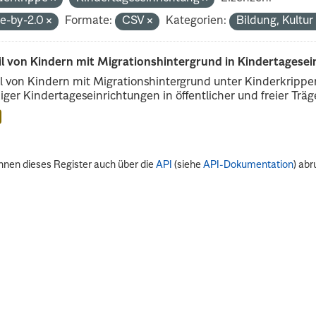
de-by-2.0
Formate:
CSV
Kategorien:
Bildung, Kultu
il von Kindern mit Migrationshintergrund in Kindertagese
l von Kindern mit Migrationshintergrund unter Kinderkripp
iger Kindertageseinrichtungen in öffentlicher und freier Träge
nnen dieses Register auch über die
API
(siehe
API-Dokumentation
) abr