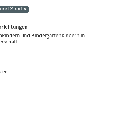
r und Sport
inrichtungen
enkindern und Kindergartenkindern in
rschaft...
ufen.