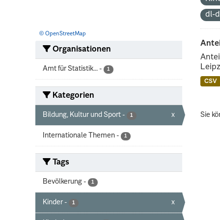
dl-
© OpenStreetMap
Ante
Organisationen
Antei
Leipz
Amt für Statistik...
-
1
CSV
Kategorien
Bildung, Kultur und Sport
-
x
Sie kö
1
Internationale Themen
-
1
Tags
Bevölkerung
-
1
Kinder
-
x
1