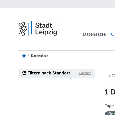
Zum Hauptinhalt wechseln
Datensätze
O
Datensätze
Filtern nach Standort
Löschen
1 
Tags:
Kin