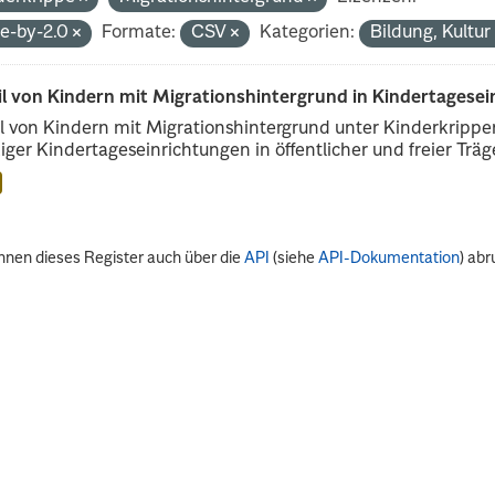
de-by-2.0
Formate:
CSV
Kategorien:
Bildung, Kultu
il von Kindern mit Migrationshintergrund in Kindertagese
l von Kindern mit Migrationshintergrund unter Kinderkripp
iger Kindertageseinrichtungen in öffentlicher und freier Träge
nnen dieses Register auch über die
API
(siehe
API-Dokumentation
) abr