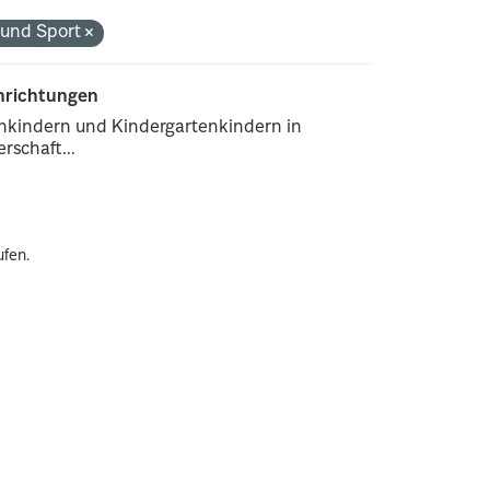
r und Sport
inrichtungen
enkindern und Kindergartenkindern in
rschaft...
ufen.