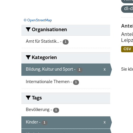
dl-
© OpenStreetMap
Ante
Organisationen
Antei
Leipz
Amt für Statistik...
-
1
CSV
Kategorien
Bildung, Kultur und Sport
-
x
Sie kö
1
Internationale Themen
-
1
Tags
Bevölkerung
-
1
Kinder
-
x
1