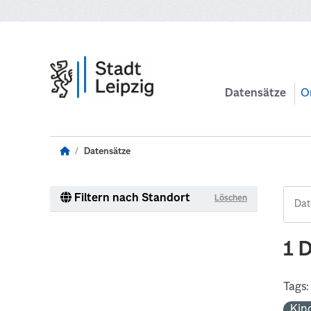
Zum Hauptinhalt wechseln
Datensätze
O
Datensätze
Filtern nach Standort
Löschen
1 
Tags:
Kin