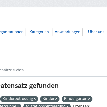
rganisationen
Kategorien
Anwendungen
Über uns
Datensatz gefunden
Kinderbetreuung
Kinder
Kindergarten
derkrippe
Migrationshintergrund
Lizenzen: