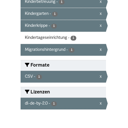
Kinderbetreuung
-
x
1
Kindergarten
-
x
1
Kinderkrippe
-
x
1
Kindertageseinrichtung
-
1
Migrationshintergrund
-
x
1
Formate
CSV
-
x
1
Lizenzen
dl-de-by-2.0
-
x
1