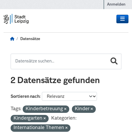
Zum Hauptinhalt wechseln
Anmelden
Datensätze
2 Datensätze gefunden
Sortieren nach
Tags:
Kinderbetreuung
Kinder
Kindergarten
Kategorien:
Internationale Themen