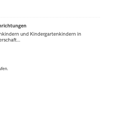
inrichtungen
enkindern und Kindergartenkindern in
rschaft...
ufen.