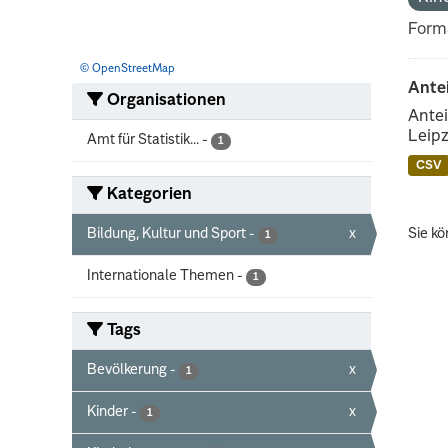
Form
© OpenStreetMap
Ante
Organisationen
Antei
Leipz
Amt für Statistik...
-
1
CSV
Kategorien
Bildung, Kultur und Sport
-
x
Sie kö
1
Internationale Themen
-
1
Tags
Bevölkerung
-
x
1
Kinder
-
x
1