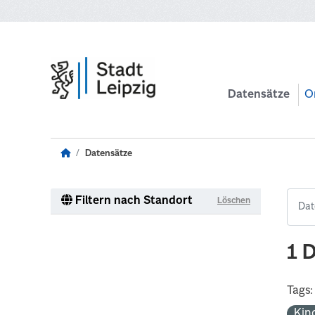
Zum Hauptinhalt wechseln
Datensätze
O
Datensätze
Filtern nach Standort
Löschen
1 
Tags:
Kin