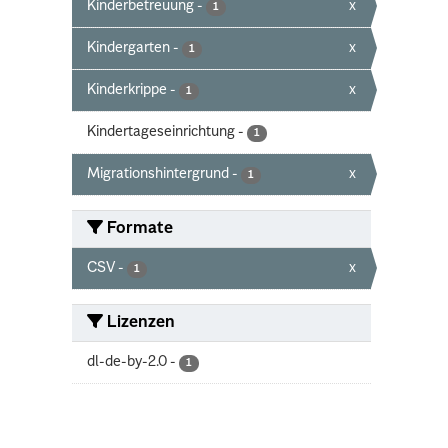
Kinderbetreuung
-
x
1
Kindergarten
-
x
1
Kinderkrippe
-
x
1
Kindertageseinrichtung
-
1
Migrationshintergrund
-
x
1
Formate
CSV
-
x
1
Lizenzen
dl-de-by-2.0
-
1