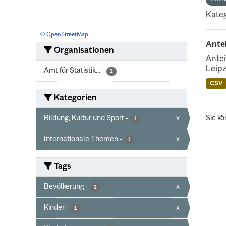
Kateg
© OpenStreetMap
Ante
Organisationen
Antei
Leipz
Amt für Statistik...
-
1
CSV
Kategorien
Bildung, Kultur und Sport
-
x
Sie kö
1
Internationale Themen
-
x
1
Tags
Bevölkerung
-
x
1
Kinder
-
x
1