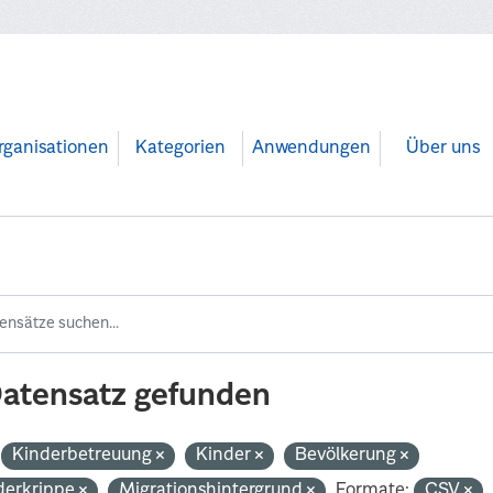
rganisationen
Kategorien
Anwendungen
Über uns
Datensatz gefunden
Kinderbetreuung
Kinder
Bevölkerung
derkrippe
Migrationshintergrund
Formate:
CSV