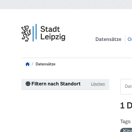
Zum Hauptinhalt wechseln
Datensätze
O
Datensätze
Filtern nach Standort
Löschen
1 
Tags:
Kin