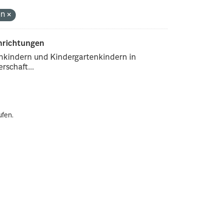
en
inrichtungen
enkindern und Kindergartenkindern in
rschaft...
ufen.