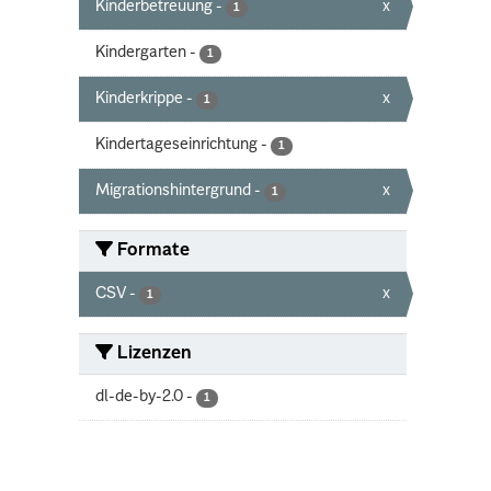
Kinderbetreuung
-
x
1
Kindergarten
-
1
Kinderkrippe
-
x
1
Kindertageseinrichtung
-
1
Migrationshintergrund
-
x
1
Formate
CSV
-
x
1
Lizenzen
dl-de-by-2.0
-
1