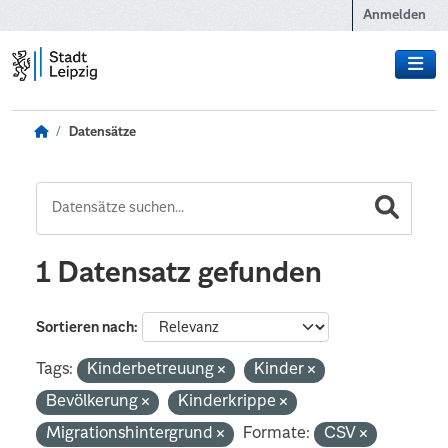
Zum Hauptinhalt wechseln
Anmelden
Datensätze
1 Datensatz gefunden
Sortieren nach
Tags:
Kinderbetreuung
Kinder
Bevölkerung
Kinderkrippe
Migrationshintergrund
Formate:
CSV