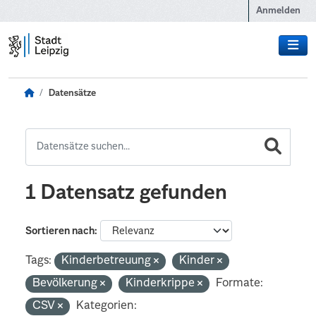
Zum Hauptinhalt wechseln
Anmelden
Datensätze
1 Datensatz gefunden
Sortieren nach
Tags:
Kinderbetreuung
Kinder
Bevölkerung
Kinderkrippe
Formate:
CSV
Kategorien: