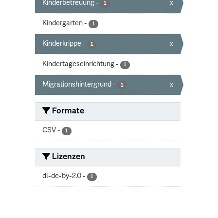
Kinderbetreuung
-
x
1
Kindergarten
-
1
Kinderkrippe
-
x
1
Kindertageseinrichtung
-
1
Migrationshintergrund
-
x
1
Formate
CSV
-
1
Lizenzen
dl-de-by-2.0
-
1