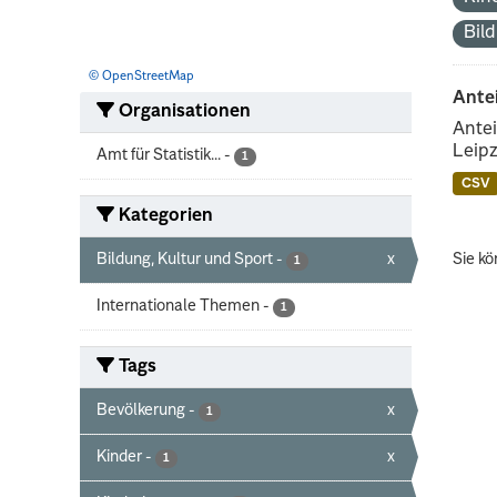
Bil
© OpenStreetMap
Ante
Organisationen
Antei
Leipz
Amt für Statistik...
-
1
CSV
Kategorien
Bildung, Kultur und Sport
-
x
Sie kö
1
Internationale Themen
-
1
Tags
Bevölkerung
-
x
1
Kinder
-
x
1