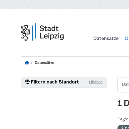
Zum Hauptinhalt wechseln
Datensätze
O
Datensätze
Filtern nach Standort
Löschen
1 
Tags:
Kin