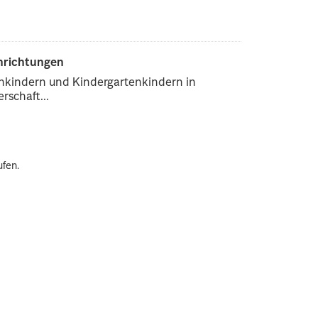
inrichtungen
enkindern und Kindergartenkindern in
rschaft...
ufen.