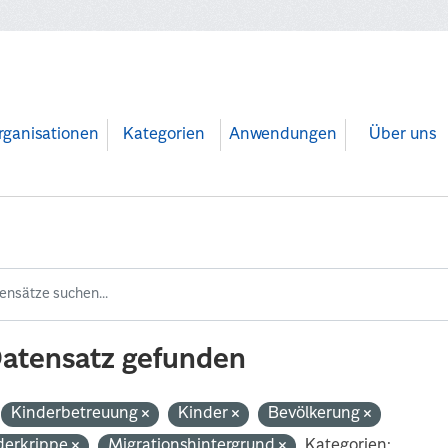
rganisationen
Kategorien
Anwendungen
Über uns
Datensatz gefunden
Kinderbetreuung
Kinder
Bevölkerung
derkrippe
Migrationshintergrund
Kategorien: